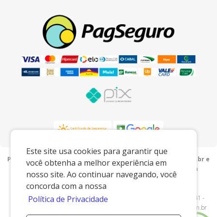
Este site usa cookies para garantir que
Preços e condições exclusivos para o www.porcelanaslu.com.br e
você obtenha a melhor experiência em
para o televendas, podendo sofrer alterações sem prévia
nosso site. Ao continuar navegando, você
notiﬁcação.
concorda com a nossa
Lu Porcelanas e Presentes
|
05.749.201/0001-00
|
www.porcelanaslu.com.br
| AV ANTONIO SERAFIM PETEAN - 2941 -
Política de Privacidade
Cascalho - Pedreira/SP - 13920000 - E-mail:
comercial@porcelanaslu.com.br