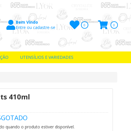
Bem Vindo
0
0
Entre ou cadastre-se
Itens
AÇÃO
UTENSÍLIOS E VARIEDADES
hts 410ml
SGOTADO
ado quando o produto estiver disponível.