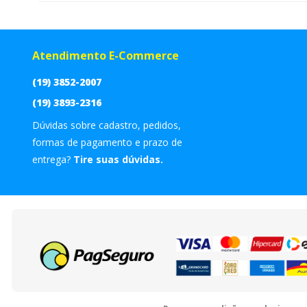
Atendimento E-Commerce
(19) 3852-2007
(19) 3893-2316
Dúvidas sobre cadastro, pedidos,
formas de pagamento e prazo de
entrega?
Tire suas dúvidas.