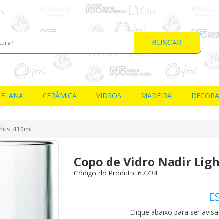
BUSCAR
CELANA
CERÂMICA
VIDROS
MADEIRA
DECOR
ghts 410ml
Copo de Vidro Nadir Lig
Código do Produto: 67734
E
Clique abaixo para ser avis