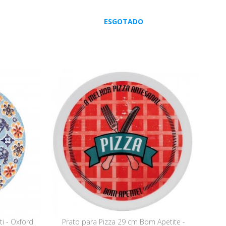
ESGOTADO
i - Oxford
Prato para Pizza 29 cm Bom Apetite -