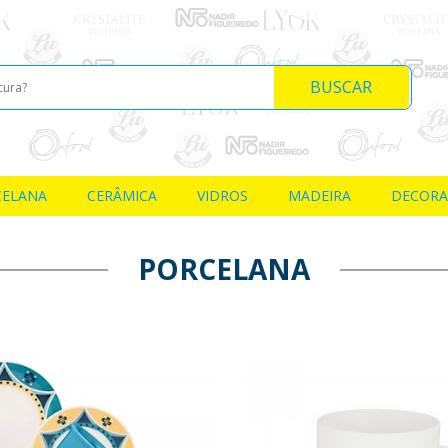
BUSCAR
CELANA
CERÂMICA
VIDROS
MADEIRA
DECOR
PORCELANA